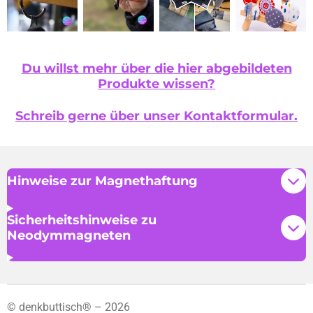
Du willst mehr über die hier abgebildeten
Produkte wissen?
Schreib gerne über unser Kontaktformular.
Hinweise zur Magnethaftung
Sicherheitshinweise zu
Neodymmagneten
©
denkbuttisch® – 2026