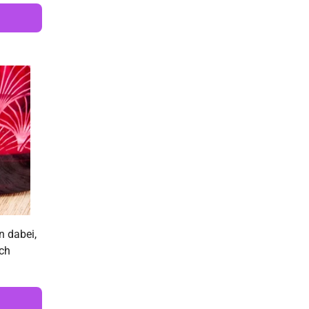
n dabei,
ach